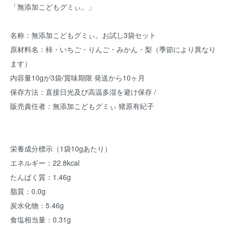
「無添加こどもグミぃ。」
名称：無添加こどもグミぃ。お試し3袋セット
原材料名：柿・いちご・りんご・みかん・梨（季節により異なり
ます）
内容量10gが3袋/賞味期限 発送から10ヶ月
保存方法：直接日光及び高温多湿を避け保存 /
販売責任者：無添加こどもグミぃ 猪原有紀子
栄養成分標⽰（1袋10gあたり）
エネルギー：22.8kcal
たんぱく質：1.46g
脂質：0.0g
炭⽔化物：5.46g
⾷塩相当量：0.31g